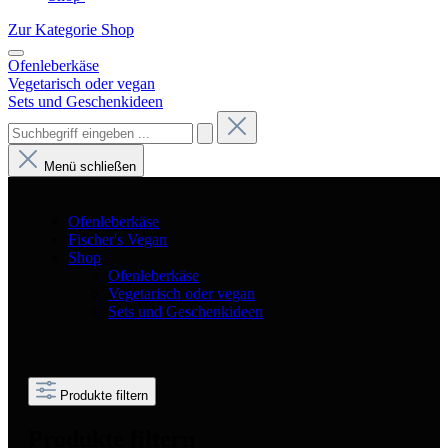
Zur Kategorie Shop
Ofenleberkäse
Vegetarisch oder vegan
Sets und Geschenkideen
Menü schließen
Ofenleberkäse
Fischer's Vegan
Shop
Ofenleberkäse
Vegetarisch oder vegan
Sets und Geschenkideen
Produkte filtern
Produkte filtern